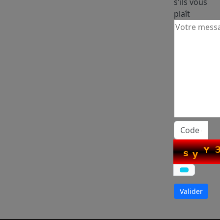
s'ils vous
plaît
Mame ndella Niang
Marketeur, représentante du constructeur
TAIMES au Sénégal
Mohamed Saïdi
Sales & Operations Planning Lead EU chez
Olam
Valider