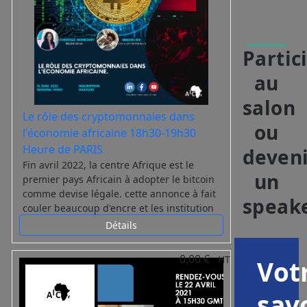
Partic
au
salon
Le rôle des cryptomonnaies dans
ou
l'économie africaine 18h30-19h30
Heure de PARIS
deven
Fin avril 2022, la centre Afrique est le
un
premier pays Africain à adopter le bitcoin
comme devise légale. cette annonce à fait
speak
couler beaucoup d'encre et les institution
africaines et internationale ne sont pas
Détails
favorable à l'utilisation du bitcoin comme
monnaie légale surtout en Afrique.
0,00 €
HT
Vot
Africa Innovation Center vous propose une
immersion au cœur de l’économie et dans
sav
ce panel, nous allons parler