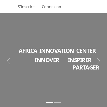
S'inscrire
Connexion
AFRICA INNOVATION CENTER
I
NNOVER
I
NSPIRER
Next
Next
P
ARTAGER