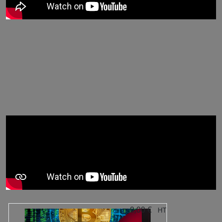
0,00 €
HT