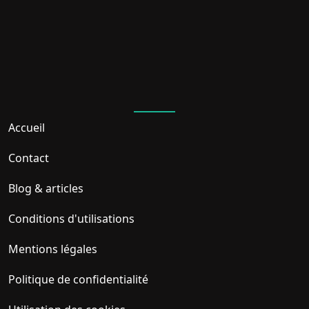
A travers 4 grands panels pour faire l'état
des lieux et comprendre les enjeux et
évolution du commerce numérique dans
le continent:
Moyen de paiement et Inclusion
finance en Afrique.
Législations africaines en matière de
commerce électronique.
Accueil
Logistique et Supply chain en
Afrique.
Contact
Startups dans le e-commerce
Africain.
Blog & articles
Conditions d'utilisations
Mentions légales
Politique de confidentialité