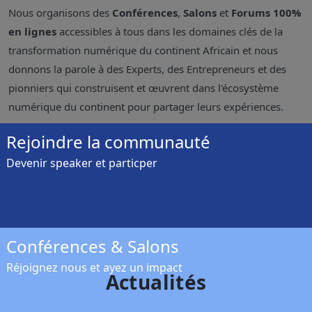
Nous organisons des
Conférences
,
Salons
et
Forums
100%
en lignes
accessibles à tous dans les domaines clés de la
transformation numérique du continent Africain et nous
donnons la parole à des Experts, des Entrepreneurs et des
pionniers qui construisent et œuvrent dans l'écosystème
numérique du continent pour partager leurs expériences.
Rejoindre la communauté
Devenir speaker et particper
Conférences & Salons
Réjoignez nous et ayez un impact
Actualités