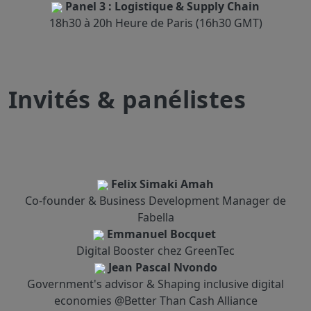
Panel 3 : Logistique & Supply Chain
Head of IP/IT KPMG Avocats
18h30 à 20h Heure de Paris (16h30 GMT)
Stone Atwine
Fluent in fintech. Building Eversend, Africa’s first neobank
Invités & panélistes
Mame ndella Niang
Felix Simaki Amah
Co-founder & Business Development Manager de
Fabella
Emmanuel Bocquet
Digital Booster chez GreenTec
Marketeur, représentante du constructeur TAIMES au
Jean Pascal Nvondo
Sénégal
Government's advisor & Shaping inclusive digital
economies @Better Than Cash Alliance