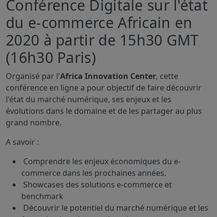
Conférence Digitale sur l'état
commerce électronique.
du e-commerce Africain en
Découvrir les succès stories et les échecs des
entrepreneurs et acteurs dans le domaine du e-
2020 à partir de 15h30 GMT
commerce en Afrique.
(16h30 Paris)
Panels
Organisé par l'
Africa Innovation Center
, cette
Panel 1 : Startup & Ecommerce
conférence en ligne a pour objectif de faire découvrir
16h30 à 18h Heure de Paris (15h30 GMT)
l'état du marché numérique, ses enjeux et les
Panel 2 : Législation et paiement électronique
évolutions dans le domaine et de les partager au plus
18h30 à 20h Heure de Paris (16h30 GMT)
grand nombre.
Panel 3 : Logistique & Supply Chain
18h30 à 20h Heure de Paris (16h30 GMT)
A savoir :
Comprendre les enjeux économiques du e-
commerce dans les prochaines années.
Invités & panélistes
Showcases des solutions e-commerce et
benchmark
Découvrir le potentiel du marché numérique et les