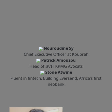
Mohamed Saïdi
Sales & Operations Planning Lead EU chez Olam
Nouroudine Sy
Chief Executive Officer at Koubrah
Patrick Amouzou
Head of IP/IT KPMG Avocats
A travers 4 grands panels pour faire l'état des lieux et
Stone Atwine
comprendre les enjeux et évolution du commerce numérique
dans le continent:
Fluent in fintech. Building Eversend, Africa’s first
neobank
Moyen de paiement et Inclusion finance en Afrique.
Législations africaines en matière de commerce
électronique.
Logistique et Supply chain en Afrique.
Startups dans le e-commerce Africain.