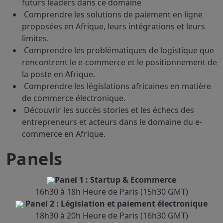
futurs leaders dans ce domaine
Comprendre les solutions de paiement en ligne
proposées en Afrique, leurs intégrations et leurs
Felix Simaki Amah
limites.
Co-founder & Business Development Manager de Fabella
Comprendre les problématiques de logistique que
Emmanuel Bocquet
rencontrent le e-commerce et le positionnement de
Digital Booster chez GreenTec
la poste en Afrique.
Jean Pascal Nvondo
Comprendre les législations africaines en matière
Government's advisor & Shaping inclusive digital economies
@Better Than Cash Alliance
de commerce électronique.
Découvrir les succès stories et les échecs des
entrepreneurs et acteurs dans le domaine du e-
commerce en Afrique.
Panels
Panel 1 : Startup & Ecommerce
16h30 à 18h Heure de Paris (15h30 GMT)
Nouroudine Sy
Panel 2 : Législation et paiement électronique
Chief Executive Officer at Koubrah
18h30 à 20h Heure de Paris (16h30 GMT)
Patrick Amouzou