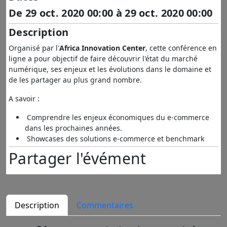
De
29 oct. 2020 00:00
à
29 oct. 2020 00:00
Description
Organisé par l'
Africa Innovation Center
, cette conférence en
ligne a pour objectif de faire découvrir l'état du marché
numérique, ses enjeux et les évolutions dans le domaine et
de les partager au plus grand nombre.
A savoir :
Comprendre les enjeux économiques du e-commerce
dans les prochaines années.
Showcases des solutions e-commerce et benchmark
Découvrir le potentiel du marché numérique et les
Partager l'évément
futurs leaders dans ce domaine
Comprendre les solutions de paiement en ligne
proposées en Afrique, leurs intégrations et leurs limites.
Comprendre les problématiques de logistique que
rencontrent le e-commerce et le positionnement de la
Description
Commentaires
poste en Afrique.
Comprendre les législations africaines en matière de